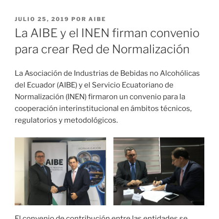
PUBLICADO
JULIO 25, 2019
POR
AIBE
EL
La AIBE y el INEN firman convenio
para crear Red de Normalización
La Asociación de Industrias de Bebidas no Alcohólicas
del Ecuador (AIBE) y el Servicio Ecuatoriano de
Normalización (INEN) firmaron un convenio para la
cooperación interinstitucional en ámbitos técnicos,
regulatorios y metodológicos.
El convenio de contribución entre las entidades se