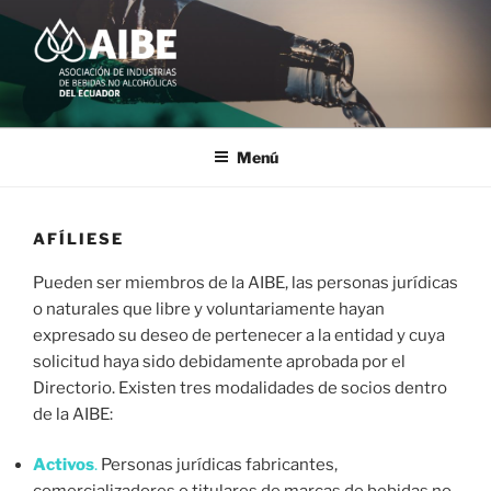
Saltar
al
contenido
AIBE
ASOCIACIÓN DE INDUSTRIAS DE BEBIDAS NO ALCOHÓLICAS
Menú
AFÍLIESE
Pueden ser miembros de la AIBE, las personas jurídicas
o naturales que libre y voluntariamente hayan
expresado su deseo de pertenecer a la entidad y cuya
solicitud haya sido debidamente aprobada por el
Directorio. Existen tres modalidades de socios dentro
de la AIBE:
Activos
.
Personas jurídicas fabricantes,