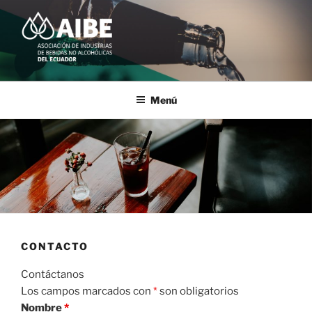
Saltar
al
contenido
AIBE
ASOCIACIÓN DE INDUSTRIAS DE BEBIDAS NO ALCOHÓLICAS
Menú
CONTACTO
Contáctanos
Los campos marcados con
*
son obligatorios
Nombre
*