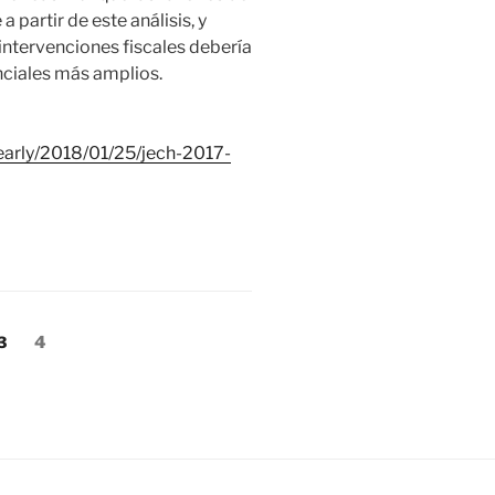
 partir de este análisis, y
 intervenciones fiscales debería
nciales más amplios.
early/2018/01/25/jech-2017-
Página
Página
3
4