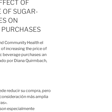
FFECT OF
E OF SUGAR-
ES ON
 PURCHASES
and Community Health el
 of increasing the price of
c beverage purchases: an
rado por Diana Quirmbach,
ede reducir su compra, pero
a consideración más amplia
as».
s son especialmente