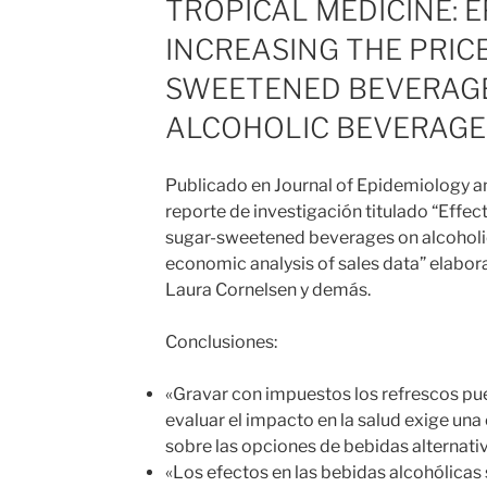
TROPICAL MEDICINE: E
INCREASING THE PRIC
SWEETENED BEVERAG
ALCOHOLIC BEVERAGE
Publicado en Journal of Epidemiology 
reporte de investigación titulado “Effect
sugar-sweetened beverages on alcoholi
economic analysis of sales data” elabo
Laura Cornelsen y demás.
Conclusiones:
«Gravar con impuestos los refrescos pu
evaluar el impacto en la salud exige un
sobre las opciones de bebidas alternativ
«Los efectos en las bebidas alcohólica