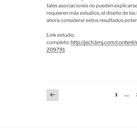
tales asociaciones no pueden explicarse a
requieren más estudios, el diseño de las
ahora considerar estos resultados pote
Link estudio
completo:
http://jech.bmj.com/content/
209791
Paginación
Página
Página
1
…
anterior
de
entradas