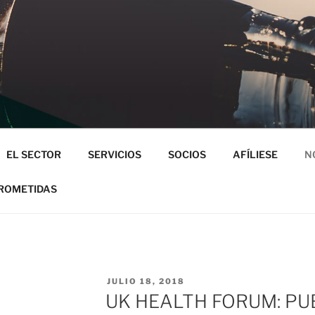
 DE BEBIDAS NO ALCOHÓLICAS
EL SECTOR
SERVICIOS
SOCIOS
AFÍLIESE
N
ROMETIDAS
PUBLICADO
JULIO 18, 2018
EL
UK HEALTH FORUM: PU